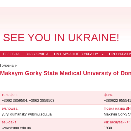
SEE YOU IN UKRAINE!
ГОЛОВНА
ВНЗ УКРАЇНИ
НА НАВЧАННЯ В УКРАЇНУ
ПРО УКРАЇН
Головна
Maksym Gorky State Medical University of Do
телефон:
факс:
+3062 3859504, +3062 3859503
+380622 95554
ел.пошта:
Повна назва ВН
yuryi.dumanskyi@dsmu.edu.ua
Maksym Gorky Sta
веб-сайт:
Рік заснування:
www.dsmu.edu.ua
1930