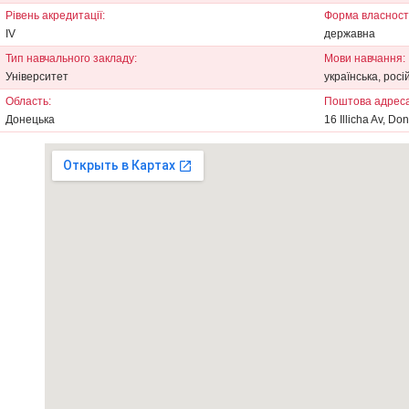
Рівень акредитації:
Форма власності
IV
державна
Тип навчального закладу:
Мови навчання:
Університет
українська, росі
Область:
Поштова адреса
Донецька
16 Illicha Av, Do