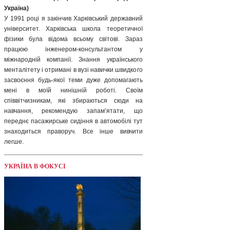
Україна)
У 1991 році я закінчив Харківський державний
університет. Харківська школа теоретичної
фізики була відома всьому світові. Зараз
працюю інженером-консультантом у
міжнародній компанії. Знання українського
менталітету і отримані в вузі навички швидкого
засвоєння будь-якої теми дуже допомагають
мені в моїй нинішній роботі. Своїм
співвітчизникам, які збираються сюди на
навчання, рекомендую запам’ятати, що
переднє пасажирське сидіння в автомобілі тут
знаходиться праворуч. Все інше вивчити
легше.
УКРАЇНА В ФОКУСІ