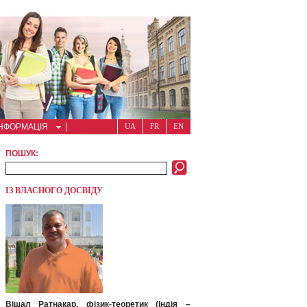
ІНФОРМАЦІЯ
UA
FR
EN
ПОШУК:
ІЗ ВЛАСНОГО ДОСВІДУ
Вішал Ратнакар, фізик-теоретик (Індія –