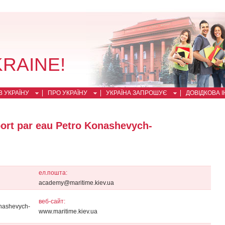
KRAINE!
 УКРАЇНУ
ПРО УКРАЇНУ
УКРАЇНА ЗАПРОШУЄ
ДОВІДКОВА 
ort par eau Petro Konashevych-
ел.пошта:
academy@maritime.kiev.ua
веб-сайт:
onashevych-
www.maritime.kiev.ua