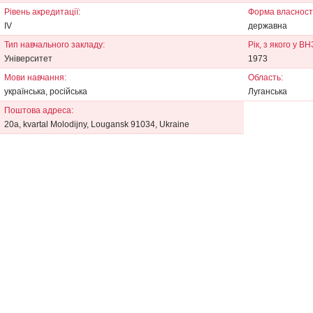
Рівень акредитації:
Форма власності
IV
державна
Тип навчального закладу:
Рік, з якого у В
Університет
1973
Мови навчання:
Область:
українська, російська
Луганська
Поштова адреса:
20а, kvartal Molodijny, Lougansk 91034, Ukraine