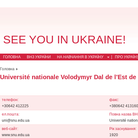
SEE YOU IN UKRAINE!
ГОЛОВНА
ВНЗ УКРАЇНИ
НА НАВЧАННЯ В УКРАЇНУ
ПРО УКРАЇН
Головна
Université nationale Volodymyr Dal de l'Est de 
телефон:
факс:
+30642 412225
+380642 41316
ел.пошта:
Повна назва ВН
uni@snu.edu.ua
Université nation
веб-сайт:
Рік заснування:
www.snu.edu.ua
1920