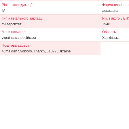
Рівень акредитації:
Форма власності
IV
державна
Тип навчального закладу:
Рік, з якого у В
Університет
1948
Мови навчання:
Область:
українська, російська
Харківська
Поштова адреса:
4, maїdan Svobody, Kharkiv, 61077, Ukraine