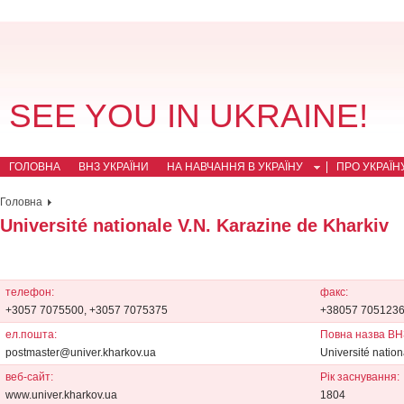
SEE YOU IN UKRAINE!
ГОЛОВНА
ВНЗ УКРАЇНИ
НА НАВЧАННЯ В УКРАЇНУ
ПРО УКРАЇН
Головна
Université nationale V.N. Karazine de Kharkiv
телефон:
факс:
+3057 7075500, +3057 7075375
+38057 705123
ел.пошта:
Повна назва ВН
postmaster@univer.kharkov.ua
Université natio
веб-сайт:
Рік заснування:
www.univer.kharkov.ua
1804