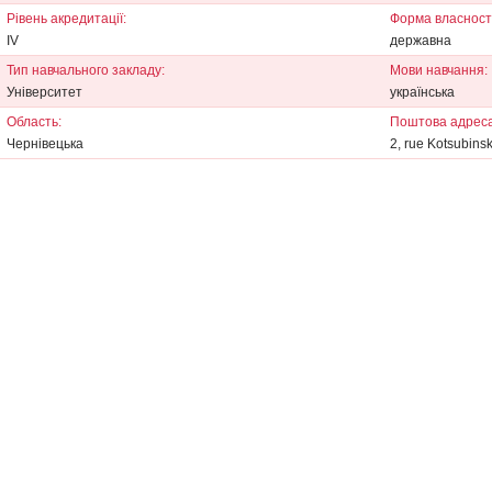
Рівень акредитації:
Форма власності
IV
державна
Тип навчального закладу:
Мови навчання:
Університет
українська
Область:
Поштова адреса
Чернівецька
2, rue Kotsubins