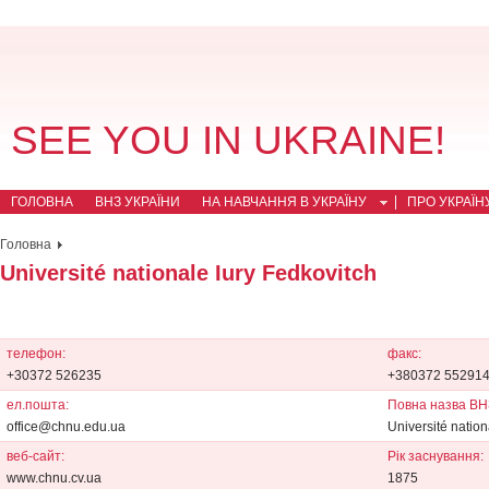
SEE YOU IN UKRAINE!
ГОЛОВНА
ВНЗ УКРАЇНИ
НА НАВЧАННЯ В УКРАЇНУ
ПРО УКРАЇН
Головна
Université nationale Iury Fedkovitch
телефон:
факс:
+30372 526235
+380372 55291
ел.пошта:
Повна назва ВН
office@chnu.edu.ua
Université nation
веб-сайт:
Рік заснування:
www.chnu.cv.ua
1875