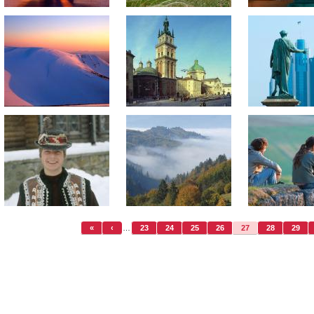
«
‹
…
23
24
25
26
27
28
29