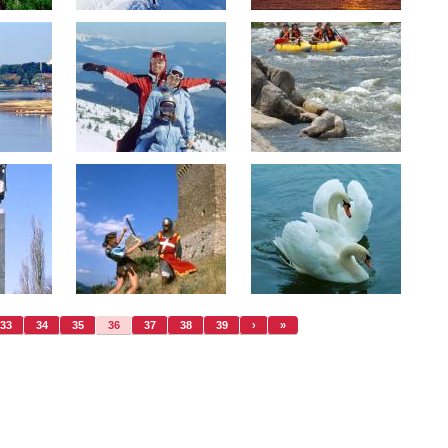
33
34
35
36
37
38
39
›
»