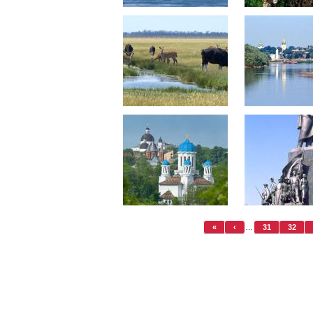
«
‹
…
31
32