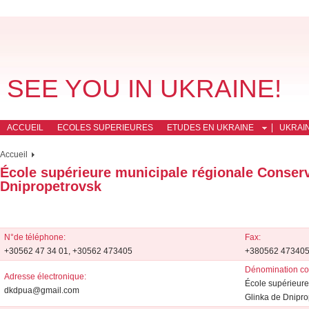
SEE YOU IN UKRAINE!
ACCUEIL
ECOLES SUPERIEURES
ETUDES EN UKRAINE
UKRAI
Accueil
École supérieure municipale régionale Conserv
Dnipropetrovsk
N°de téléphone:
Fax:
+30562 47 34 01, +30562 473405
+380562 47340
Dénomination co
Adresse électronique:
École supérieure
dkdpua@gmail.com
Glinka de Dnipro