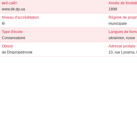
веб-сайт:
Année de fondati
www.dk.dp.ua
1898
Niveau d'accréditation:
Régime de propri
III
municipale
Type d'école:
Langues de forma
Conservatoire
ukrainien, russe
Oblast:
Adresse postale:
de Dnipropetrovsk
10, rue Lyvarna,