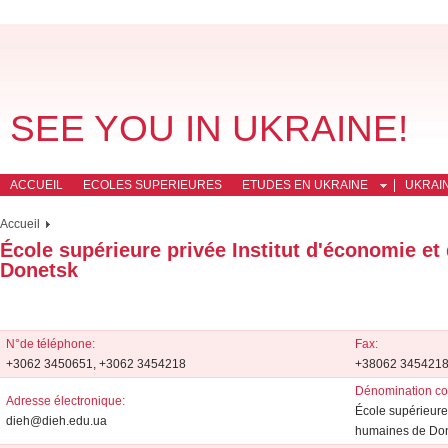
SEE YOU IN UKRAINE!
ACCUEIL
ECOLES SUPERIEURES
ETUDES EN UKRAINE
UKRAI
Accueil
École supérieure privée Institut d'économie e
Donetsk
N°de téléphone:
Fax:
+3062 3450651, +3062 3454218
+38062 345421
Dénomination co
Adresse électronique:
École supérieure 
dieh@dieh.edu.ua
humaines de Do