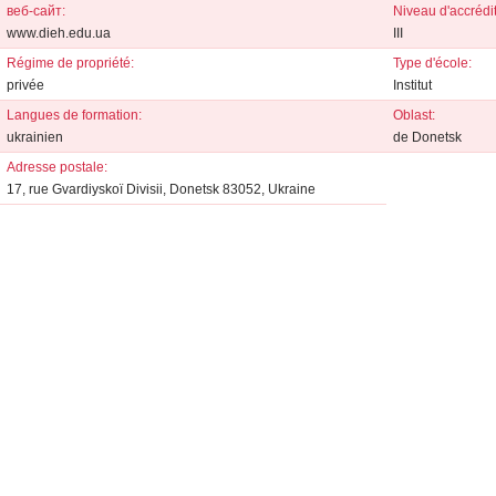
веб-сайт:
Niveau d'accrédit
www.dieh.edu.ua
III
Régime de propriété:
Type d'école:
privée
Institut
Langues de formation:
Oblast:
ukrainien
de Donetsk
Adresse postale:
17, rue Gvardiyskoї Divisii, Donetsk 83052, Ukraine