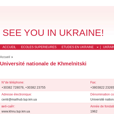
SEE YOU IN UKRAINE!
ACCUEIL
ECOLES SUPERIEURES
ETUDES EN UKRAINE
UKRAI
Accueil
Université nationale de Khmelnitski
N°de téléphone:
Fax:
+30382 728076, +30382 23755
+3803822 2326
Adresse électronique:
Dénomination co
centr@mailhub.tup.km.ua
Université natio
веб-сайт:
Année de fondati
www.khnu.tup.km.ua
1962