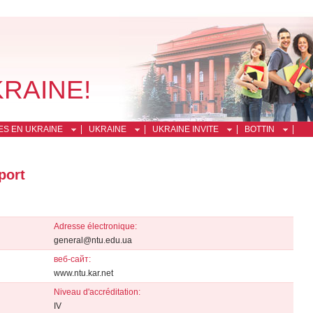
KRAINE!
ES EN UKRAINE
UKRAINE
UKRAINE INVITE
BOTTIN
port
Adresse électronique:
general@ntu.edu.ua
веб-сайт:
www.ntu.kar.net
Niveau d'accréditation:
IV