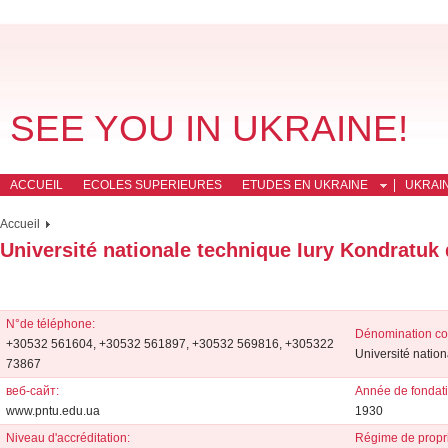
SEE YOU IN UKRAINE!
ACCUEIL
ECOLES SUPERIEURES
ETUDES EN UKRAINE
UKRAI
Accueil
Université nationale technique Iury Kondratuk 
N°de téléphone:
Dénomination co
+30532 561604, +30532 561897, +30532 569816, +305322
Université natio
73867
веб-сайт:
Année de fondati
www.pntu.edu.ua
1930
Niveau d'accréditation:
Régime de propri