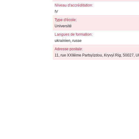
Niveau d'accréditation:
IV
Type d'école:
Université
Langues de formation:
ukrainien, russe
Adresse postale:
11, rue ХХІІème Partsyїzdou, Kryvyï Rig, 50027, U