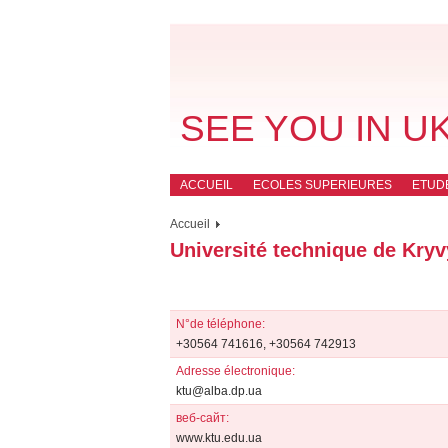
SEE YOU IN U
ACCUEIL
ECOLES SUPERIEURES
ETUD
Accueil
Université technique de Kryv
N°de téléphone:
+30564 741616, +30564 742913
Adresse électronique:
ktu@alba.dp.ua
веб-сайт:
www.ktu.edu.ua