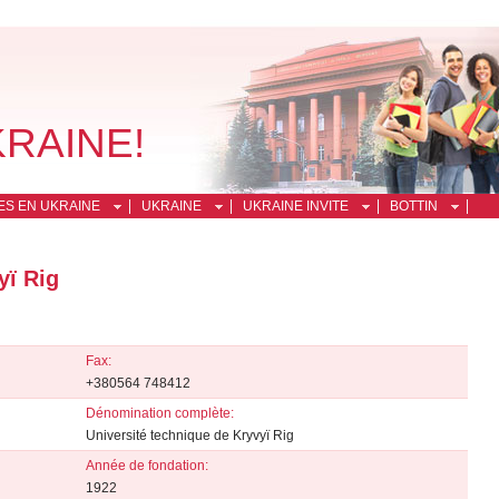
KRAINE!
ES EN UKRAINE
UKRAINE
UKRAINE INVITE
BOTTIN
yï Rig
Fax:
+380564 748412
Dénomination complète:
Université technique de Kryvyï Rig
Année de fondation:
1922