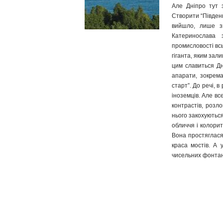
Але Дніпро тут 
Створити “Південн
вийшло, лише зн
Катеринослава 
промисловості вс
гіганта, яким зал
цим славиться Дні
апарати, зокрема 
старт”. До речі, 
іноземців. Але вс
контрастів, розл
нього закохуються
обличчя і колорит
Вона простяглася 
краса мостів. А 
чисельних фонтан