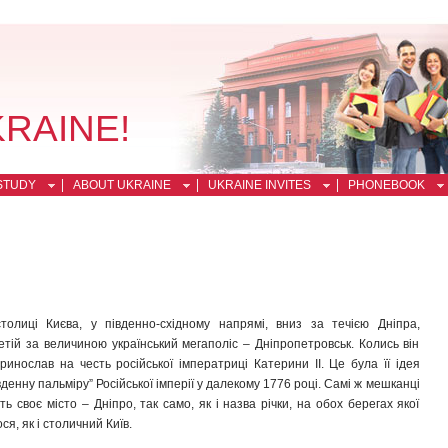
KRAINE!
STUDY
ABOUT UKRAINE
UKRAINE INVITES
PHONEBOOK
толиці Києва, у південно-східному напрямі, вниз за течією Дніпра,
тій за величиною український мегаполіс – Дніпропетровськ. Колись він
ринослав на честь російської імператриці Катерини ІІ. Це була її ідея
вденну пальміру” Російської імперії у далекому 1776 році. Самі ж мешканці
 своє місто – Дніпро, так само, як і назва річки, на обох берегах якої
я, як і столичний Київ.