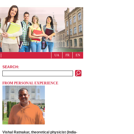
UA
FR
EN
SEARCH:
FROM PERSONAL EXPERIENCE
Vishal Ratnakar, theoretical physicist (India-