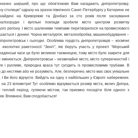
значно ширший, про що обов’язково Вам нагадають дніпропетровці.
у столицю” одразу на зразок північного Санкт-Петербургу у Катерини не
айдені на Криворіжжі та Донбасі за сто років після заснування
залізорудні і вугільні поклади зробили місто центром розвитку
ього регіону. І місто шаленими темпами перетворилося на промислового
ишається і донині. Чорна металургія, металообробка, машинобудування –
пропетровськ і сьогодні. Особлива гордість дніпропетровців – космічні
екологічні ракетоносії “Зеніт”, які беруть участь у проекті “Морський
в радянські часи це було великою таємницею, тому місто було закрите для
е змінюється. Дніпропетровськ – незвичайне місто, місто суперечностей і
оге і рухливе, природна краса тут сусідить із промисловими трубами. В
 до нестями або не розуміють. Але, безперечно, місто має своє унікальне
. І Ви його відчуєте. Вийдіть на одну з найбільших у Європі набережних.
на 23 кілометри! Тут особливо відчувається розмір міста, велич Дніпра,
у теплий період, гуляючи містом, так приємно посидіти біля одного з
ів. Впевнені, Вам сподобається!