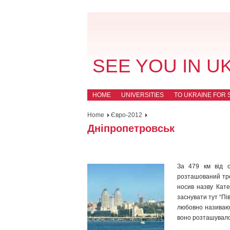
SEE YOU IN U
HOME
UNIVERSITIES
TO UKRAINE FOR 
Home
Євро-2012
Дніпропетровськ
За 479 км від с
розташований тре
носив назву Кате
заснувати тут “Пі
любовно називають
воно розташувалос