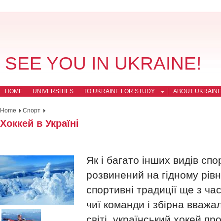
SEE YOU IN UKRAINE!
HOME
UNIVERSITIES
TO UKRAINE FOR STUDY
ABOUT UKRAIN
Home
Спорт
Хоккей в Україні
Як і багато інших видів спор
розвинений на гідному рівн
спортивні традиції ще з ча
чиї команди і збірна вваж
світі, український хокей п