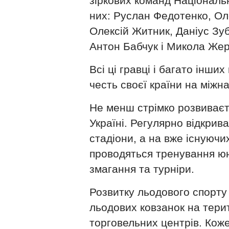
зіркових команд Національн
них: Руслан Федотенко, Ол
Олексій Житник, Даніус Зу
Антон Бабчук і Микола Жер
Всі ці гравці і багато інши
честь своєї країни на міжна
Не менш стрімко розвиваєт
Україні. Регулярно відкрив
стадіони, а на вже існуюч
проводяться тренування ю
змагання та турніри.
Розвитку льодового спорту 
льодових ковзанок на тери
торговельних центрів. Кож