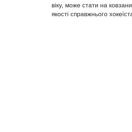
віку, може стати на ковзани
якості справжнього хокеїст