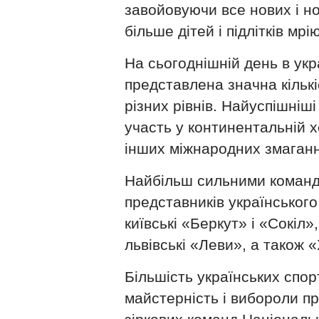
завойовуючи все нових і но
більше дітей і підлітків мр
На сьогоднішній день в укра
представлена значна кільк
різних рівнів. Найуспішніші
участь у континентальній хо
інших міжнародних змаганн
Найбільш сильними коман
представників українськог
київські «Беркут» і «Сокіл
львівські «Леви», а також «
Більшість українських спо
майстерність і вибороли п