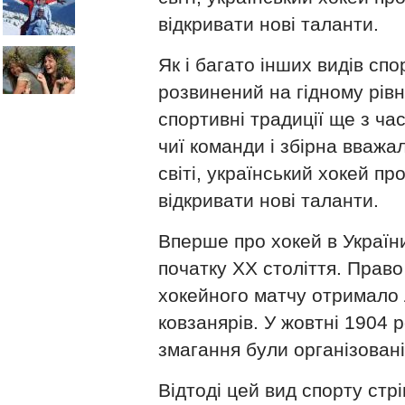
відкривати нові таланти.
Як і багато інших видів спор
розвинений на гідному рівн
спортивні традиції ще з ча
чиї команди і збірна вваж
світі, український хокей п
відкривати нові таланти.
Вперше про хокей в Україн
початку ХХ століття. Прав
хокейного матчу отримало 
ковзанярів. У жовтні 1904 
змагання були організовані
Відтоді цей вид спорту стр