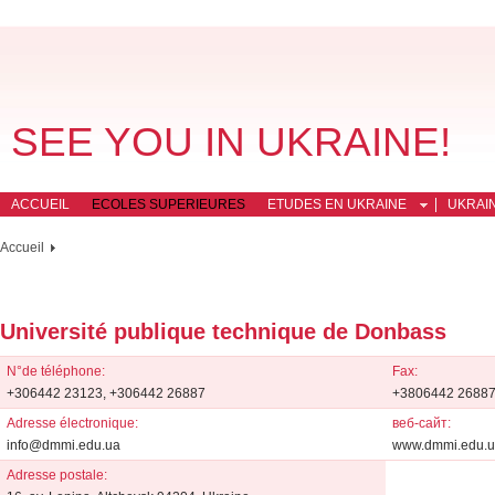
SEE YOU IN UKRAINE!
ACCUEIL
ECOLES SUPERIEURES
ETUDES EN UKRAINE
UKRAI
Accueil
Université publique technique de Donbass
N°de téléphone:
Fax:
+306442 23123, +306442 26887
+3806442 2688
Adresse électronique:
веб-сайт:
info@dmmi.edu.ua
www.dmmi.edu.
Adresse postale: