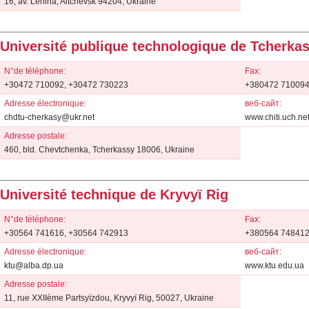
16, av. Lenina, Altchevsk 94204, Ukraine
Université publique technologique de Tcherka
N°de téléphone:
Fax:
+30472 710092, +30472 730223
+380472 710094
Adresse électronique:
веб-сайт:
chdtu-cherkasy@ukr.net
www.chiti.uch.ne
Adresse postale:
460, bld. Chevtchenka, Tcherkassy 18006, Ukraine
Université technique de Kryvyï Rig
N°de téléphone:
Fax:
+30564 741616, +30564 742913
+380564 74841
Adresse électronique:
веб-сайт:
ktu@alba.dp.ua
www.ktu.edu.ua
Adresse postale:
11, rue ХХІІème Partsyїzdou, Kryvyï Rig, 50027, Ukraine