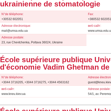
ukrainienne de stomatologie
N°de téléphone:
Fax:
+30532 602051
+380532 60205
Adresse électronique:
веб-сайт:
mail@umsa.edu.ua
www.umsa.edu.
Adresse postale:
23, rue Chevtchenka, Poltava 36024, Ukraine
École supérieure publique Univ
d'économie Vadim Ghetman de
N°de téléphone:
Adresse électron
+3044 3716205, +3044 3716275, +3044 4563162
guest@kneu.kiev
веб-сайт:
Adresse postale:
www.kneu.kiev.ua
54/1, av. Peremo