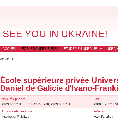
SEE YOU IN UKRAINE!
ACCUEIL
ECOLES SUPERIEURES
ETUDES EN UKRAINE
UKRAI
Accueil
École supérieure privée Univers
Daniel de Galicie d'Ivano-Frank
N°de téléphone:
Fax:
+30342 771845, +30342 776288, +30342 771843
+380342 771844
Adresse électronique:
веб-сайт:
inst.doctor@ttk.if.ua
www.iful.at.ua