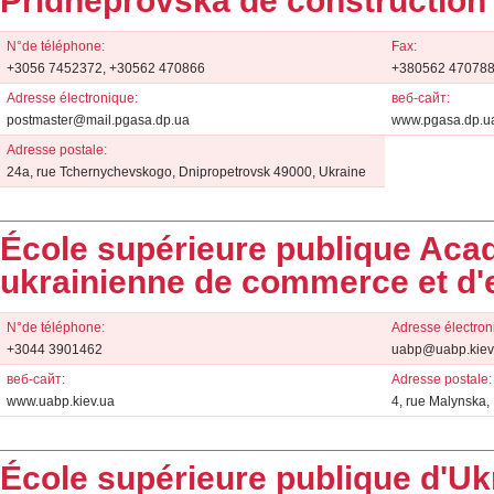
Pridneprovska de construction 
N°de téléphone:
Fax:
+3056 7452372, +30562 470866
+380562 47078
Adresse électronique:
веб-сайт:
postmaster@mail.pgasa.dp.ua
www.pgasa.dp.u
Adresse postale:
24а, rue Tchernychevskogo, Dnipropetrovsk 49000, Ukraine
École supérieure publique Aca
ukrainienne de commerce et d'
N°de téléphone:
Adresse électron
+3044 3901462
uabp@uabp.kiev
веб-сайт:
Adresse postale:
www.uabp.kiev.ua
4, rue Malynska,
École supérieure publique d'U