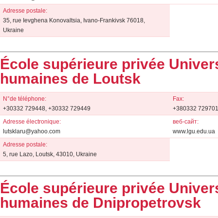
Adresse postale:
35, rue Ievghena Konovaltsia, Ivano-Frankivsk 76018,
Ukraine
École supérieure privée Univer
humaines de Loutsk
N°de téléphone:
Fax:
+30332 729448, +30332 729449
+380332 72970
Adresse électronique:
веб-сайт:
lutsklaru@yahoo.com
www.lgu.edu.ua
Adresse postale:
5, rue Lazo, Loutsk, 43010, Ukraine
École supérieure privée Univer
humaines de Dnipropetrovsk