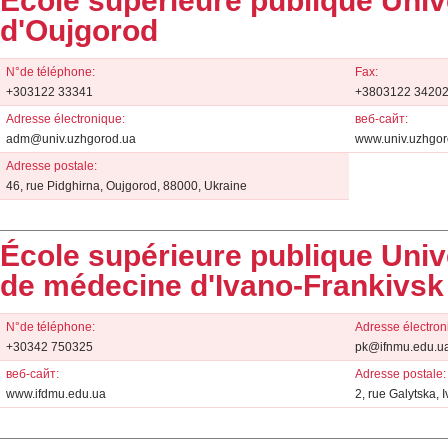
École supérieure publique Univ
d'Oujgorod
N°de téléphone:
Fax:
+303122 33341
+3803122 3420
Adresse électronique:
веб-сайт:
adm@univ.uzhgorod.ua
www.univ.uzhgor
Adresse postale:
46, rue Pidghirna, Oujgorod, 88000, Ukraine
École supérieure publique Univ
de médecine d'Ivano-Frankivsk
N°de téléphone:
Adresse électron
+30342 750325
pk@ifnmu.edu.u
веб-сайт:
Adresse postale:
www.ifdmu.edu.ua
2, rue Galytska,