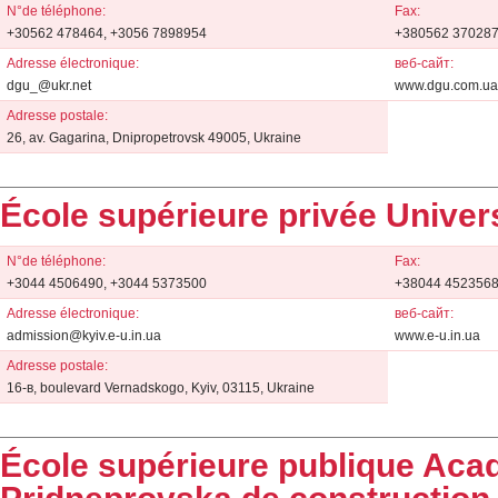
N°de téléphone:
Fax:
+30562 478464, +3056 7898954
+380562 37028
Adresse électronique:
веб-сайт:
dgu_@ukr.net
www.dgu.com.ua
Adresse postale:
26, av. Gagarina, Dnipropetrovsk 49005, Ukraine
École supérieure privée Univer
N°de téléphone:
Fax:
+3044 4506490, +3044 5373500
+38044 452356
Adresse électronique:
веб-сайт:
admission@kyiv.e-u.in.ua
www.e-u.in.ua
Adresse postale:
16-в, boulevard Vernadskogo, Kyiv, 03115, Ukraine
École supérieure publique Aca