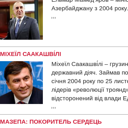
Азербайджану з 2004 року
МІХЕЇЛ СААКАШВІ́ЛІ
Міхеїл Саакашві́лі – грузи
державний діяч. Займав по
січня 2004 року по 25 лист
лідерів «революції троянд»
відсторонений від влади 
МАЗЕПА: ПОКОРИТЕЛЬ СЕРДЕЦЬ