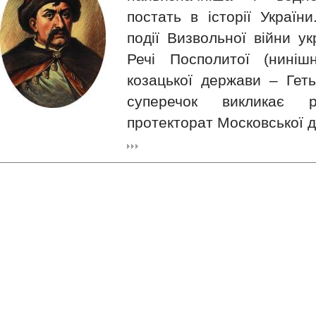
постать в історії України
події Визвольної війни у
Речі Посполитої (ниніш
козацької держави – Гет
суперечок викликає 
протекторат Московської 