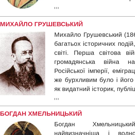
МИХАЙЛО ГРУШЕВСЬКИЙ
Михайло Грушевський (18
багатьох історичних подій,
світі. Перша світова ві
громадянська війна на
Російської імперії, емігр
же бурхливим було і його
як видатний історик, публіц
БОГДАН ХМЕЛЬНИЦЬКИЙ
Богдан Хмельницьк
найвизначніша і вод