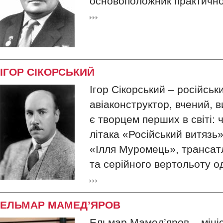
основоположник практично
ІГОР СІКОРСЬКИЙ
Ігор Сікорський – російсь
авіаконструктор, вчений, в
є творцем перших в світі:
літака «Російський витязь»
«Ілля Муромець», трансат
та серійного вертольоту о
ЕЛЬМАР МАМЕД’ЯРОВ
Ельмар Мамед’яров – міні