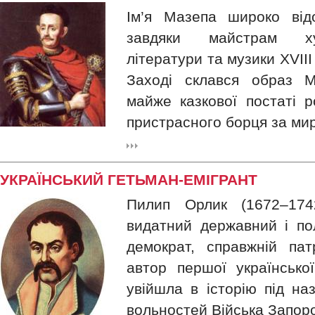
Ім’я Мазепа широко відо
завдяки майстрам ху
літератури та музики XVIII
Заході склався образ М
майже казкової постаті 
пристрасного борця за мир
УКРАЇНСЬКИЙ ГЕТЬМАН-ЕМІГРАНТ
Пилип Орлик (1672–174
видатний державний і пол
демократ, справжній пат
автор першої української
увійшла в історію під на
вольностей Війська Запоро