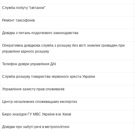
Служба побуту "світанок"
Ремонт таксофонів
Довідка з питань податкового законодавства
Оперативна довідкова служба з розшуку без вісті зниклих громадян при
управлінні карного розшуку
Телефон довіри управління ДАІ
Служба розшуку товариства червоного хреста України
Управління захисту прав споживачів
Центр незалежних споживацьких експертиз
Бюро знахідок ГУ МВС України в м. Києві
Довідки про забуті речі в метрополітені