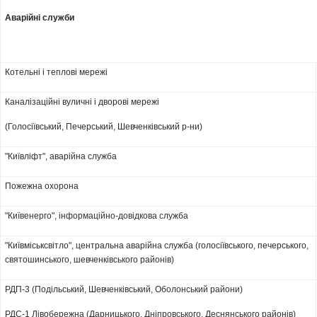
Аварійні служби
Котельні і теплові мережі
Каналізаційні вуличні і дворові мережі
(Голосіївський, Печерський, Шевченківський р-ни)
"Київліфт", аварійна служба
Пожежна охорона
"Київенерго", інформаційно-довідкова служба
"Київміськсвітло", центральна аварійна служба (голосіївського, печерського,
святошинського, шевченківського районів)
РДП-3 (Подільський, Шевченківський, Оболонський райони)
РДС-1 Лівобережна (Дарницького, Дніпровського, Деснянського районів)