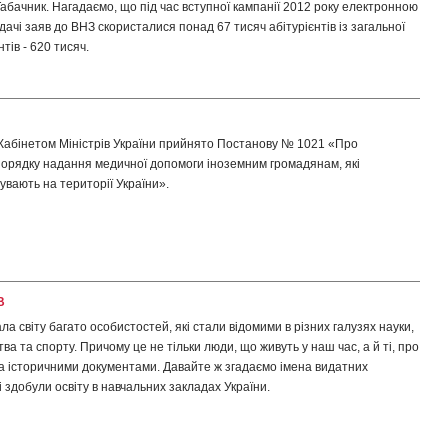
абачник. Нагадаємо, що під час вступної кампанії 2012 року електронною
ачі заяв до ВНЗ скористалися понад 67 тисяч абітурієнтів із загальної
нтів - 620 тисяч.
Кабінетом Міністрів України прийнято Постанову № 1021 «Про
орядку надання медичної допомоги іноземним громадянам, які
вають на території України».
В
ла світу багато особистостей, які стали відомими в різних галузях науки,
ва та спорту. Причому це не тільки люди, що живуть у наш час, а й ті, про
а історичними документами. Давайте ж згадаємо імена видатних
і здобули освіту в навчальних закладах України.