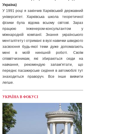
Україна)
У 1991 році я закінчив Харківський державний
університет. Харківська школа теоретичної
фізики була відома всьому світові. Зараз
працюю інженером-консультантом у
міжнародній компанії. Знання українського
менталітету і отримані в вузі навички швидкого
засвоєння будь-якої теми дуже допомагають
мені в моїй нинішній роботі. Своїм
співвітчизникам, які збираються сюди на
навчання, рекомендую запам’ятати, що
переднє пасажирське сидіння в автомобілі тут
знаходиться праворуч. Все інше вивчити
легше.
УКРАЇНА В ФОКУСІ