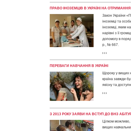
ПРАВО ІНОЗЕМЦІВ В УКРАЇНІ НА ОТРИМАНН
Закон України «П
іноземці та особи
іноземці, яким н
нарівні з її гро
допомогу в поряд
р., № 667.
ПЕРЕВАГИ НАВЧАННЯ В УКРАЇНІ
Щороку у вищих н
країна завжди бу
якісну та доступ
З 2013 РОКУ ЗАЯВИ НА ВСТУП ДО ВНЗ АБІТ
Цілком можливо, 
вищих навчальних