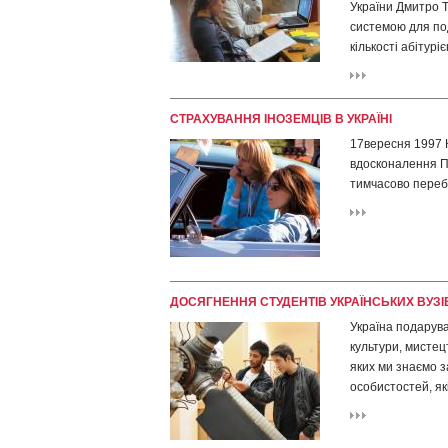
України Дмитро Т
системою для под
кількості абітуріє
СТРАХУВАННЯ ІНОЗЕМЦІВ В УКРАЇНІ
17вересня 1997 
вдосконалення П
тимчасово перебу
ДОСЯГНЕННЯ СТУДЕНТІВ УКРАЇНСЬКИХ ВУЗІ
Україна подарува
культури, мистецт
яких ми знаємо з
особистостей, як