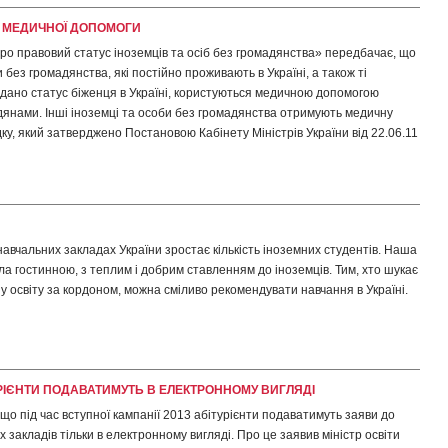
Я МЕДИЧНОЇ ДОПОМОГИ
ро правовий статус іноземців та осіб без громадянства» передбачає, що
 без громадянства, які постійно проживають в Україні, а також ті
адано статус біженця в Україні, користуються медичною допомогою
мадянами. Інші іноземці та особи без громадянства отримують медичну
ку, який затверджено Постановою Кабінету Міністрів України від 22.06.11
авчальних закладах України зростає кількість іноземних студентів. Наша
ла гостинною, з теплим і добрим ставленням до іноземців. Тим, хто шукає
ну освіту за кордоном, можна сміливо рекомендувати навчання в Україні.
УРІЄНТИ ПОДАВАТИМУТЬ В ЕЛЕКТРОННОМУ ВИГЛЯДІ
що під час вступної кампанії 2013 абітурієнти подаватимуть заяви до
 закладів тільки в електронному вигляді. Про це заявив міністр освіти