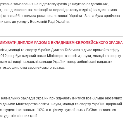
ржавне замовлення на підготовку фахівців науково-педагогічних,
в, на підвищення кваліфікації та перепідготовку кадрів (післядипломна
оці став найбільшим за роки незалежності України . Заява була зроблена
питань до уряду у Верховній Раді України.
ТРИМУВАТИ ДИПЛОМ РАЗОМ З ВКЛАДИШЕМ ЄВРОПЕЙСЬКОГО ЗРАЗКА
освіти, молоді та спорту України Дмитро Табачник під час прямойго ефіру
2012 році був виданий наказ Міністерства освіти, науки, молоді та спорту
 яким всі вищі навчальні заклади України тепер зобов'язані видавати
ток до диплома європейського зразка.
навчальних закладів України приїжджають вчитися все більше іноземних
 з даними Міністерства освіти і науки, молоді та спорту України, щорічний
х студентів становить 10%, а в цілому в українських ВУЗах навчається
студентів з інших країн.