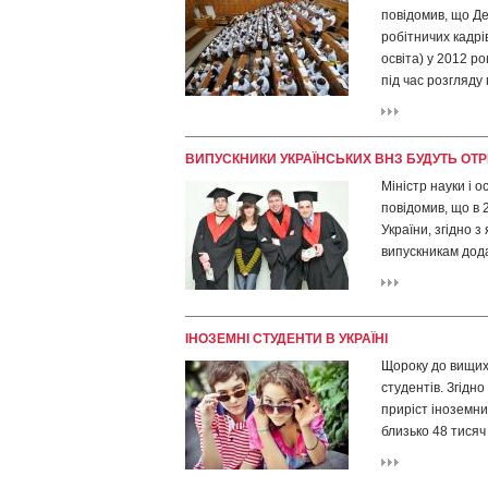
повідомив, що Де
робітничих кадрі
освіта) у 2012 р
під час розгляду 
ВИПУСКНИКИ УКРАЇНСЬКИХ ВНЗ БУДУТЬ О
Міністр науки і 
повідомив, що в 
України, згідно з
випускникам дода
ІНОЗЕМНІ СТУДЕНТИ В УКРАЇНІ
Щороку до вищих 
студентів. Згідно
приріст іноземни
близько 48 тисяч 