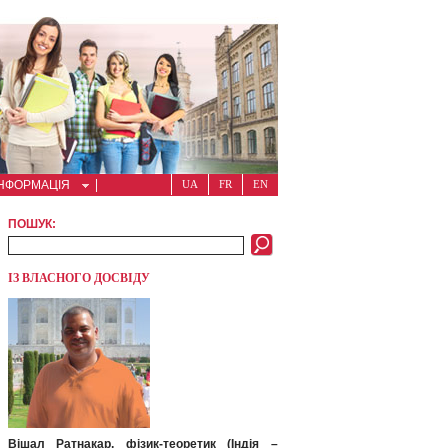
ІНФОРМАЦІЯ
UA
FR
EN
ПОШУК:
ІЗ ВЛАСНОГО ДОСВІДУ
Вішал Ратнакар, фізик-теоретик (Індія –