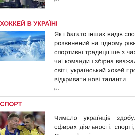
ХОККЕЙ В УКРАЇНІ
Як і багато інших видів спо
розвинений на гідному рівн
спортивні традиції ще з ча
чиї команди і збірна вваж
світі, український хокей п
відкривати нові таланти.
СПОРТ
Чимало українців здоб
сферах діяльності: спорті, 