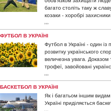
обов'язком захищати людей
багато століть таку ж слав
козаки - хоробрі захисник
ФУТБОЛ В УКРАЇНІ
Футбол в Україні - один із
розвитку українського спор
величезна увага. Доказом т
трофеї, завойовані україн
БАСКЕТБОЛ В УКРАЇНІ
Як і багатьом іншим видам
Україні приділяється баске