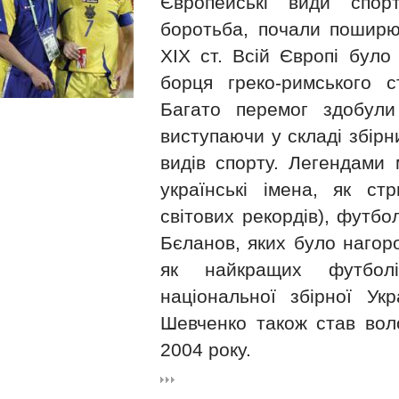
Європейські види спор
боротьба, почали поширюв
XIX ст. Всій Європі було 
борця греко-римського с
Багато перемог здобули 
виступаючи у складі збір
видів спорту. Легендами 
українські імена, як ст
світових рекордів), футбо
Бєланов, яких було нагор
як найкращих футболі
національної збірної Ук
Шевченко також став вол
2004 року.