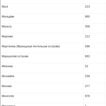
Малі
223
Мальдіви
960
Мальта
356
Марокко
212
Мартиніка (Французькі Антильські острови)
596
Маршалові острови
692
Мексика
52
Мозамбік
258
Монако
377
Монголія
976