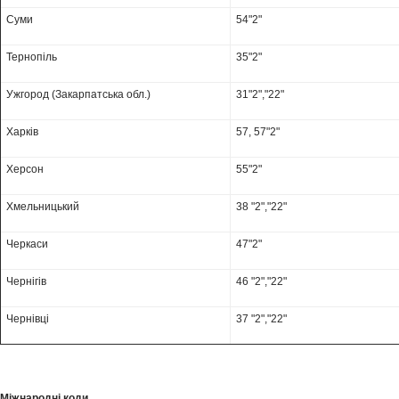
Суми
54"2"
Тернопіль
35"2"
Ужгород (Закарпатська обл.)
31"2","22"
Харків
57, 57"2"
Херсон
55"2"
Хмельницький
38 "2","22"
Черкаси
47"2"
Чернігів
46 "2","22"
Чернівці
37 "2","22"
Міжнародні коди