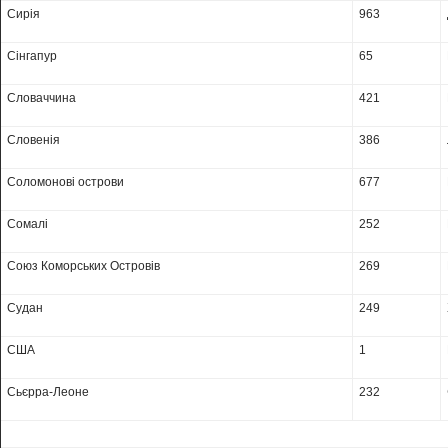
Сирія
963
Сінгапур
65
Словаччина
421
Словенія
386
Соломонові острови
677
Сомалі
252
Союз Коморських Островів
269
Судан
249
США
1
Сьєрра-Леоне
232