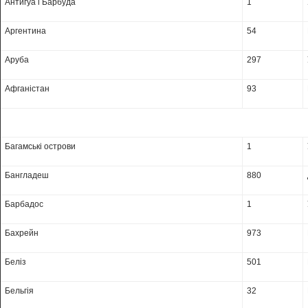
Антигуа і Барбуда
1
Аргентина
54
Аруба
297
Афганістан
93
Багамські острови
1
Бангладеш
880
Барбадос
1
Бахрейн
973
Беліз
501
Бельгія
32