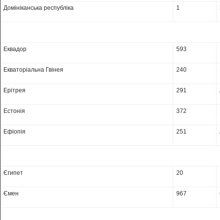
Домініканська республіка
1
Еквадор
593
Екваторіальна Гвінея
240
Ерітрея
291
Естонія
372
Ефіопія
251
Єгипет
20
Ємен
967