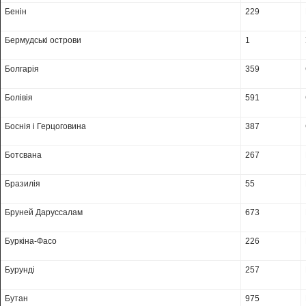
Бенін
229
Бермудські острови
1
Болгарія
359
Болівія
591
Боснія і Герцоговина
387
Ботсвана
267
Бразилія
55
Бруней Даруссалам
673
Буркіна-Фасо
226
Бурунді
257
Бутан
975