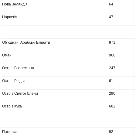
Нова Зеландія
64
Норвегія
47
Об`єднані Арабські Емірати
971
Оман
968
Острів Вознесіння
247
Острів Різдва
61
Острів Святої Єлени
290
Острів Кука
682
Пакистан
92