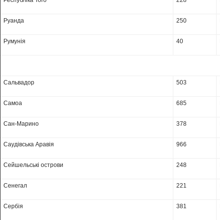
Республіка Того
228
Руанда
250
Румунія
40
Сальвадор
503
Самоа
685
Сан-Марино
378
Саудівська Аравія
966
Сейшельські острови
248
Сенегал
221
Сербія
381