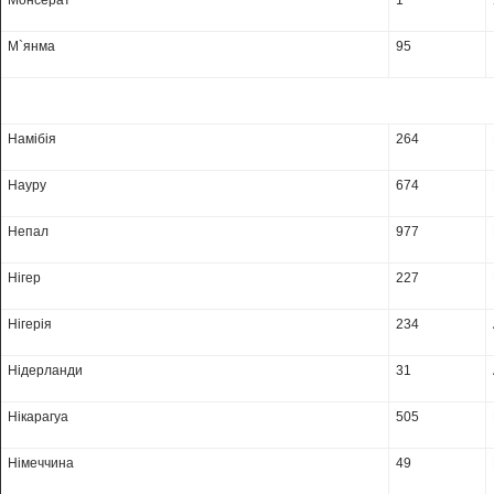
Монсерат
1
М`янма
95
Намібія
264
Науру
674
Непал
977
Нігер
227
Нігерія
234
Нідерланди
31
Нікарагуа
505
Німеччина
49