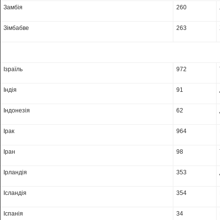
Замбія
260
Зімбабве
263
Ізраїль
972
Індія
91
Індонезія
62
Ірак
964
Іран
98
Ірландія
353
Ісландія
354
Іспанія
34