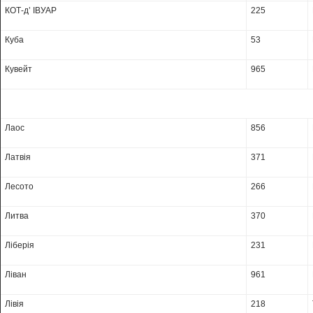
КОТ-д’ ІВУАР
225
Куба
53
Кувейт
965
Лаос
856
Латвія
371
Лесото
266
Литва
370
Ліберія
231
Ліван
961
Лівія
218