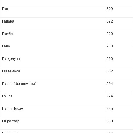
Гаїті
509
Гайана
592
Гамбія
220
Гана
233
Гваделупа
590
Гватемала
502
Гвіана (французька)
594
Гвінея
224
Гвінея-Бісау
245
Гібралтар
350