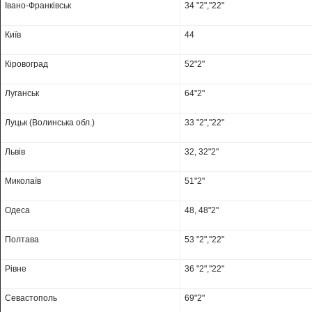
Івано-Франківськ
34 "2","22"
Київ
44
Кіровоград
52"2"
Луганськ
64"2"
Луцьк (Волинська обл.)
33 "2","22"
Львів
32, 32"2"
Миколаїв
51"2"
Одеса
48, 48"2"
Полтава
53 "2","22"
Рівне
36 "2","22"
Севастополь
69"2"