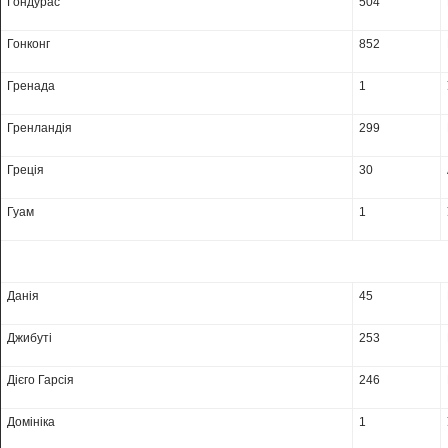
Гондурас
504
Гонконг
852
Гренада
1
Гренландія
299
Греція
30
Гуам
1
Данія
45
Джибуті
253
Дієго Гарсія
246
Домініка
1