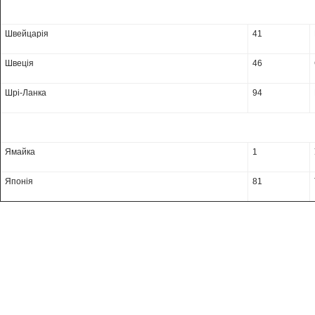
Швейцарія
41
Швеція
46
Шрі-Ланка
94
Ямайка
1
Японія
81