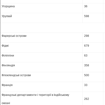
Угорщина
36
Уругвай
598
Фарерські острови
298
Фіджі
679
Філіппіни
63
Фінляндія
358
Флоклендські острови
500
Франція
33
Французькі департаменти і території в Індійському
262
океані