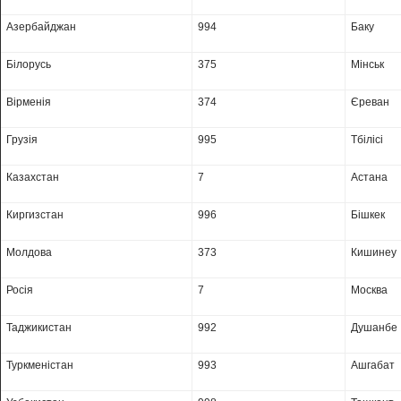
Азербайджан
994
Баку
Білорусь
375
Мінськ
Вірменія
374
Єреван
Грузія
995
Тбілісі
Казахстан
7
Астана
Киргизстан
996
Бішкек
Молдова
373
Кишинеу
Росія
7
Москва
Таджикистан
992
Душанбе
Туркменістан
993
Ашгабат