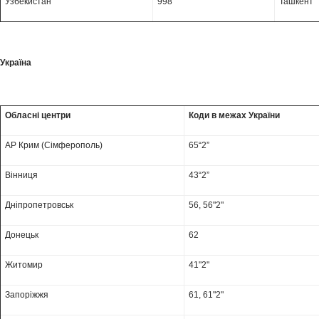
Узбекистан
998
Ташкент
Україна
Обласні центри
Коди в межах України
АР Крим (Сімферополь)
65“
2”
Вінниця
43“
2”
Дніпропетровськ
56, 56"2"
Донецьк
62
Житомир
41"2"
Запоріжжя
61, 61"2"