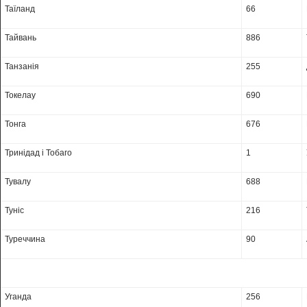
Таїланд
66
Тайвань
886
Танзанія
255
Токелау
690
Тонга
676
Тринідад і Тобаго
1
Тувалу
688
Туніс
216
Туреччина
90
Уганда
256