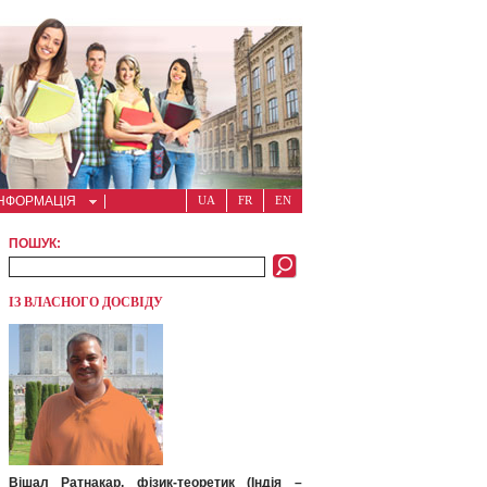
ІНФОРМАЦІЯ
UA
FR
EN
ПОШУК:
ІЗ ВЛАСНОГО ДОСВІДУ
Вішал Ратнакар, фізик-теоретик (Індія –