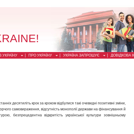
KRAINE!
 УКРАЇНУ
ПРО УКРАЇНУ
УКРАЇНА ЗАПРОШУЄ
ДОВІДКОВА 
танніх десятиліть крок за кроком відбулися такі очевидні позитивні зміни,
ворчого самовираження, відсутність монополії держави на фінансування й
турою, безпрецедентна відкритість української культури зовнішньому