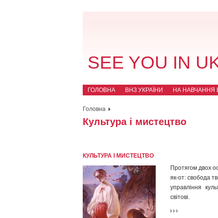
SEE YOU IN U
ГОЛОВНА
ВНЗ УКРАЇНИ
НА НАВЧАННЯ В
Головна
Культура і мистецтво
КУЛЬТУРА І МИСТЕЦТВО
Протягом двох ос
як-от: свобода т
управління куль
світові.