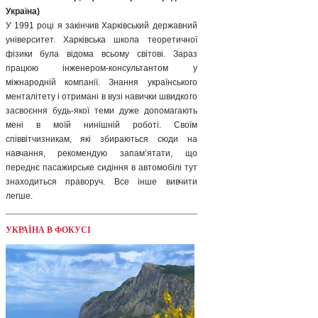
Україна)
У 1991 році я закінчив Харківський державний
університет. Харківська школа теоретичної
фізики була відома всьому світові. Зараз
працюю інженером-консультантом у
міжнародній компанії. Знання українського
менталітету і отримані в вузі навички швидкого
засвоєння будь-якої теми дуже допомагають
мені в моїй нинішній роботі. Своїм
співвітчизникам, які збираються сюди на
навчання, рекомендую запам’ятати, що
переднє пасажирське сидіння в автомобілі тут
знаходиться праворуч. Все інше вивчити
легше.
УКРАЇНА В ФОКУСІ