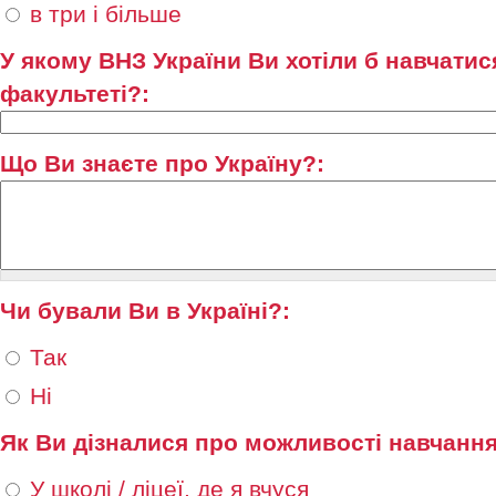
в три і більше
У якому ВНЗ України Ви хотіли б навчати
факультеті?:
Що Ви знаєте про Україну?:
Чи бували Ви в Україні?:
Так
Ні
Як Ви дізналися про можливості навчання
У школі / ліцеї, де я вчуся