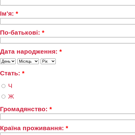
Ім'я:
*
По-батькові:
*
Дата народження:
*
Стать:
*
Ч
Ж
Громадянство:
*
Країна проживання:
*