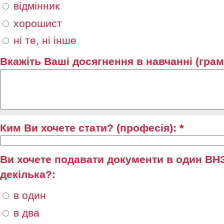
відмінник
хорошист
ні те, ні інше
Вкажіть Ваші досягнення в навчанні (грамо
Ким Ви хочете стати? (професія):
*
Ви хочете подавати документи в один ВНЗ
декілька?:
в один
в два