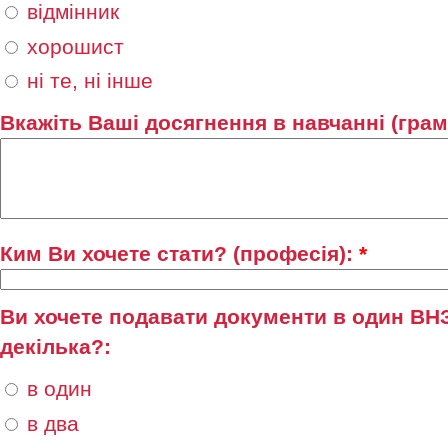
відмінник
хорошист
ні те, ні інше
Вкажіть Ваші досягнення в навчанні (грамо
Ким Ви хочете стати? (професія):
*
Ви хочете подавати документи в один ВНЗ
декілька?:
в один
в два