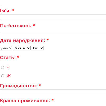
Ім'я:
*
По-батькові:
*
Дата народження:
*
Стать:
*
Ч
Ж
Громадянство:
*
Країна проживання:
*