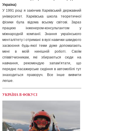
Україна)
У 1991 році я закінчив Харківський державний
університет. Харківська школа теоретичної
фізики була відома всьому світові. Зараз
працюю інженером-консультантом у
міжнародній компанії. Знання українського
менталітету і отримані в вузі навички швидкого
засвоєння будь-якої теми дуже допомагають
мені в моїй нинішній роботі. Своїм
співвітчизникам, які збираються сюди на
навчання, рекомендую запам’ятати, що
переднє пасажирське сидіння в автомобілі тут
знаходиться праворуч. Все інше вивчити
легше.
УКРАЇНА В ФОКУСІ