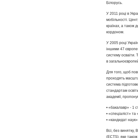
Білорусь.
У 2011 році в Укр
мобільності. Цент
країнах, а також 
кордоном.
У 2005 році Украї
іншими 47 європе
систему осваіти. 
в загальноєвропей
Для того, щоб пов
проходять масштаб
система підготовк
стандартам освіти 
академії, пропону
• «бакалавр» - 1 с
• «спеціаліст» та 
• «кандидат наук» 
Всі, без винятку
(ECTS), яке також