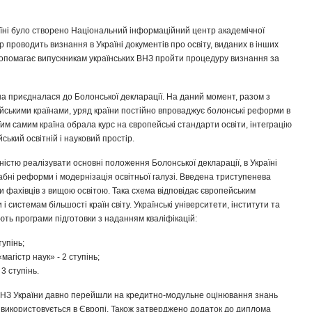
аїні було створено Національний інформаційний центр академічної
р проводить визнання в Україні документів про освіту, виданих в інших
допомагає випускникам українських ВНЗ пройти процедуру визнання за
на приєдналася до Болонської декларації. На даний момент, разом з
йськими країнами, уряд країни постійно впроваджує болонські реформи в
Тим самим країна обрала курс на європейські стандарти освіти, інтеграцію
ський освітній і науковий простір.
ністю реалізувати основні положення Болонської декларації, в Україні
ні реформи і модернізація освітньої галузі. Введена триступенева
и фахівців з вищою освітою. Така схема відповідає європейським
і системам більшості країн світу. Українські університети, інститути та
ють програми підготовки з наданням кваліфікацій:
тупінь;
«магістр наук» - 2 ступінь;
3 ступінь.
, ВНЗ України давно перейшли на кредитно-модульне оцінювання знань
 використовується в Європі. Також затверджено додаток до диплома