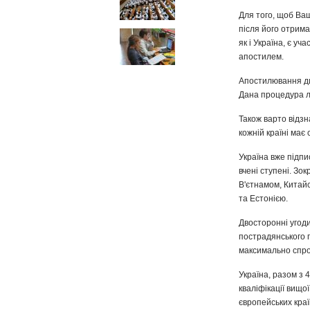
Для того, щоб Ваш
після його отрима
як і Україна, є у
апостилем.
Апостилювання дип
Дана процедура ле
Також варто відзн
кожній країні має 
Україна вже підпи
вчені ступені. Зо
В'єтнамом, Китай
та Естонією.
Двосторонні угоди
пострадянського п
максимально спр
Україна, разом з 
кваліфікації вищо
європейських краї