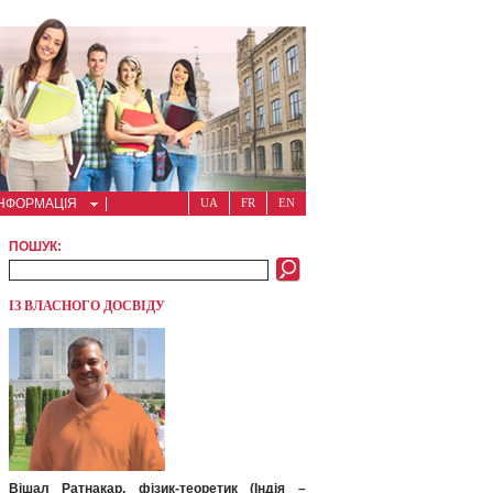
ІНФОРМАЦІЯ
UA
FR
EN
ПОШУК:
ІЗ ВЛАСНОГО ДОСВІДУ
Вішал Ратнакар, фізик-теоретик (Індія –