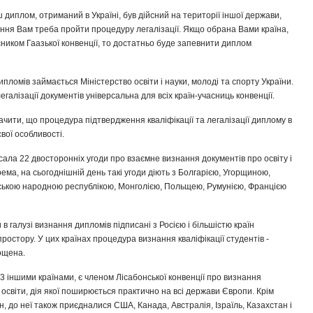
 диплом, отриманий в Україні, був дійсний на території іншої держави,
ння Вам треба пройти процедуру легалізації. Якщо обрана Вами країна,
часником Гаазької конвенції, то достатньо буде запевнити диплом
ломів займається Міністерство освіти і науки, молоді та спорту України.
галізації документів універсальна для всіх країн-учасниць конвенції.
ачити, що процедура підтвердження кваліфікації та легалізації диплому в
свої особливості.
сала 22 двосторонніх угоди про взаємне визнання документів про освіту і
крема, на сьогоднішній день такі угоди діють з Болгарією, Угорщиною,
ською народною республікою, Монголією, Польщею, Румунією, Францією
 в галузі визнання дипломів підписані з Росією і більшістю країн
ростору. У цих країнах процедура визнання кваліфікації студентів -
ощена.
43 іншими країнами, є членом Лісабонської конвенції про визнання
ї освіти, дія якої поширюється практично на всі держави Європи. Крім
н, до неї також приєдналися США, Канада, Австралія, Ізраїль, Казахстан і