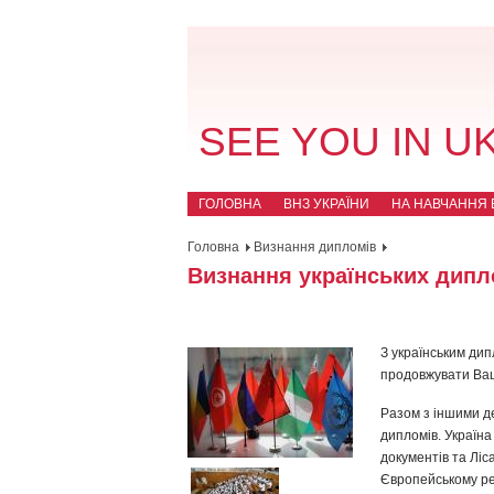
SEE YOU IN U
ГОЛОВНА
ВНЗ УКРАЇНИ
НА НАВЧАННЯ В
Головна
Визнання дипломів
Визнання українських дипло
З українським ди
продовжувати Ваше
Разом з іншими д
дипломів. Україна
документів та Ліса
Європейському рег