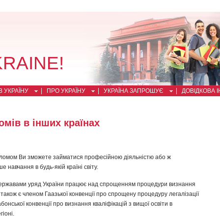
KRAINE!
 УКРАЇНУ
ПРО УКРАЇНУ
УКРАЇНА ЗАПРОШУЄ
ДОВІДКОВА 
мів в інших країнах
пломом Ви зможете займатися професійною діяльністю або ж
 навчання в будь-якій країні світу.
ержавами уряд України працює над спрощенням процедури визнання
 також є членом Гаазької конвенції про спрощену процедуру легалізації
бонської конвенції про визнання кваліфікацій з вищої освіти в
іоні.