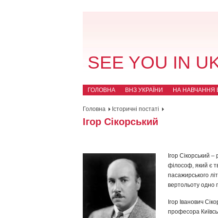
SEE YOU IN U
ГОЛОВНА
ВНЗ УКРАЇНИ
НА НАВЧАННЯ В
Головна
Історичні постаті
Ігор Сікорський
Ігор Сікорський –
філософ, який є т
пасажирського лі
вертольоту одно г
Ігор Іванович Сіко
професора Київськ