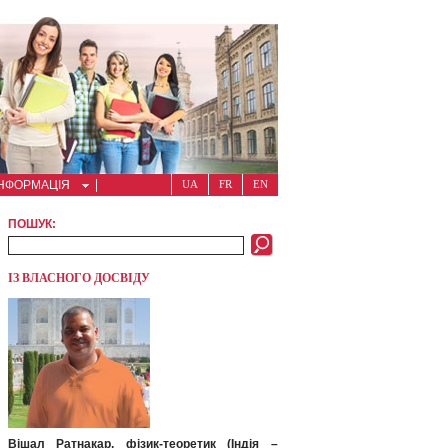
ІНФОРМАЦІЯ
UA
FR
EN
ПОШУК:
ІЗ ВЛАСНОГО ДОСВІДУ
Вішал Ратнакар, фізик-теоретик (Індія –