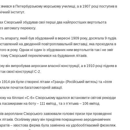
к вчився в Петербурзькому морському училищі, а в 1907 році поступив в
ічний інститут.
ах Сікорський збудував свої перші два найпростіших вертольота
без автомату перекосу.
ь апарату, який був збудований в вересні 1909 року, досягала 9 пудів.
ставлений на дводенній повітроплавальній виставці, яка проходила в
того ж року. Однак ні один із збудованих ним вертольотів так і не зміг
, тому Сікорський переключився на будування літаків.
оку він випробував аеросани власної конструкції, а в 1910 році підняв в
ак своєї конструкції С-2.
о 1914 рік були створені літаки «Гранд» (Російський витязь) та «Ілля
клали початок багатомоторній авіації.
оку на біплані «С-6» Сікорському вдалося встановити світові рекорди
 пасажирами на боту – 111 км/год., та з п’ятьма – 106 км/год.
ків аероплани Сікорського завоювали головні призи при проведенні
х літаків. Особливу увагу він приділяв покращенню аеродинамічних
аратів – хвостова ферма була замінена на удобообтікаємий фюзеляж.