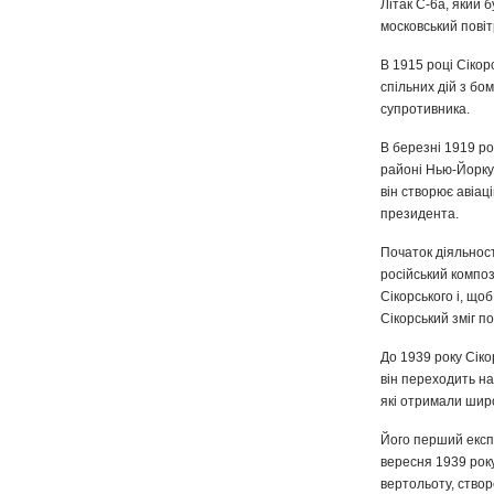
Літак С-6а, який 
московський повіт
В 1915 році Сікор
спільних дій з бо
супротивника.
В березні 1919 ро
районі Нью-Йорку
він створює авіац
президента.
Початок діяльност
російський композ
Сікорського і, що
Сікорський зміг п
До 1939 року Сіко
він переходить на
які отримали шир
Його перший експе
вересня 1939 року
вертольоту, створ