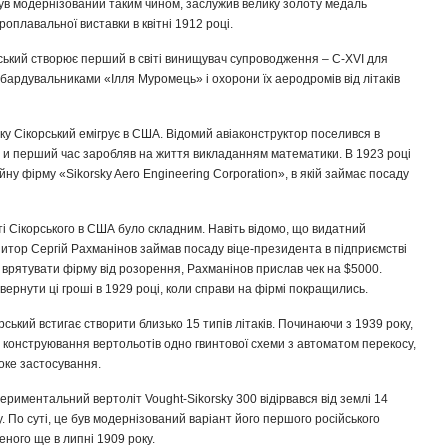
був модернізований таким чином, заслужив велику золоту медаль
роплавальної виставки в квітні 1912 році.
ський створює перший в світі винищувач супроводження – С-XVI для
мбардувальниками «Ілля Муромець» і охорони їх аеродромів від літаків
ку Сікорський емігрує в США. Відомий авіаконструктор поселився в
 и перший час заробляв на життя викладанням математики. В 1923 році
ійну фірму «Sikorsky Aero Engineering Corporation», в якій займає посаду
і Сікорського в США було складним. Навіть відомо, що видатний
итор Сергій Рахманінов займав посаду віце-президента в підприємстві
б врятувати фірму від розорення, Рахманінов прислав чек на $5000.
овернути ці гроші в 1929 році, коли справи на фірмі покращились.
рський встигає створити близько 15 типів літаків. Починаючи з 1939 року,
 конструювання вертольотів одно гвинтової схеми з автоматом перекосу,
оке застосування.
риментальний вертоліт Vought-Sikorsky 300 відірвався від землі 14
. По суті, це був модернізований варіант його першого російського
еного ще в липні 1909 року.