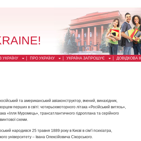
KRAINE!
 УКРАЇНУ
ПРО УКРАЇНУ
УКРАЇНА ЗАПРОШУЄ
ДОВІДКОВА 
 російський та американський авіаконструктор, вчений, винахідник,
ворцем перших в світі: чотирьохмоторного літака «Російський витязь»,
така «Ілля Муромець», трансатлантичного гідроплана та серійного
винтової схеми.
рський народився 25 травня 1889 року в Києві в сім’ї психіатра,
ого університету – Івана Олексійовича Сікорського.