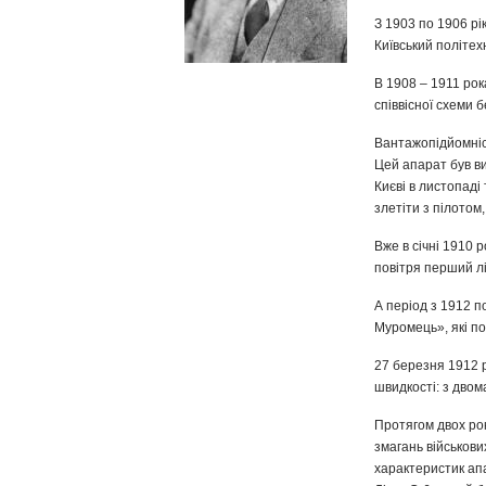
З 1903 по 1906 рі
Київський політехн
В 1908 – 1911 рок
співвісної схеми 
Вантажопідйомніст
Цей апарат був ви
Києві в листопаді 
злетіти з пілотом
Вже в січні 1910 р
повітря перший літ
А період з 1912 п
Муромець», які по
27 березня 1912 р
швидкості: з двома
Протягом двох ро
змагань військови
характеристик ап