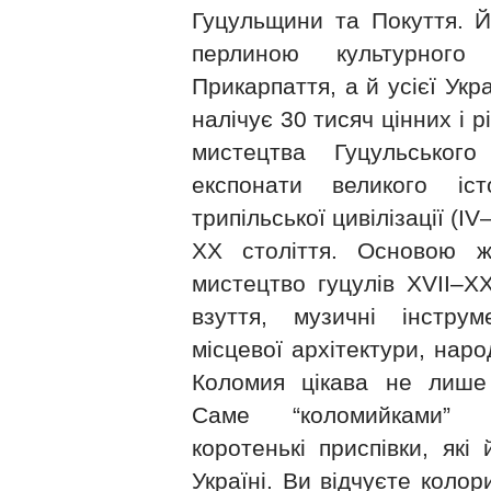
Гуцульщини та Покуття. Й
перлиною культурног
Прикарпаття, а й усієї Укр
налічує 30 тисяч цінних і р
мистецтва Гуцульського
експонати великого іст
трипільської цивілізації (ІV–
ХХ століття. Основою ж
мистецтво гуцулів ХVІІ–ХХ
взуття, музичні інстру
місцевої архітектури, наро
Коломия цікава не лише
Саме “коломийками” н
коротенькі приспівки, які
Україні. Ви відчуєте коло