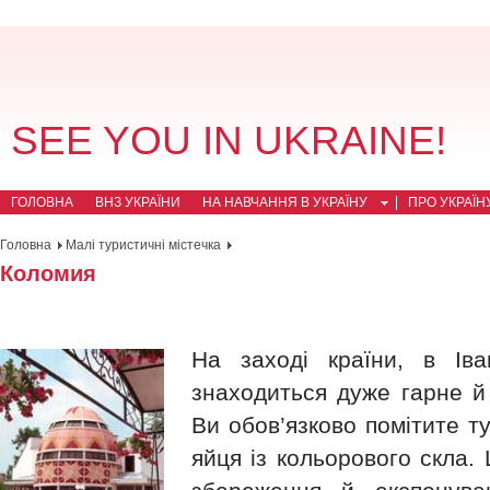
SEE YOU IN UKRAINE!
ГОЛОВНА
ВНЗ УКРАЇНИ
НА НАВЧАННЯ В УКРАЇНУ
ПРО УКРАЇН
Головна
Малі туристичні містечка
Коломия
На заході країни, в Іван
знаходиться дуже гарне й 
Ви обов’язково помітите т
яйця із кольорового скла.