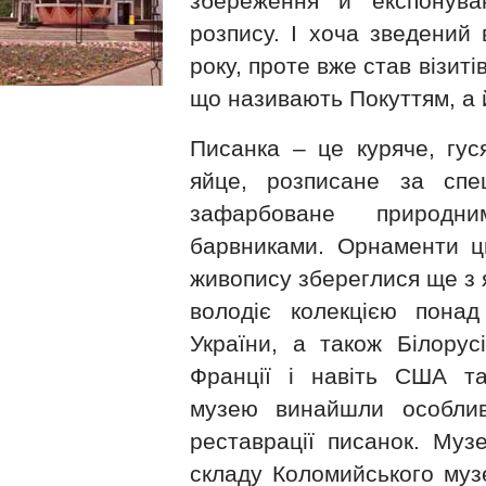
збереження й експонува
розпису. І хоча зведений 
року, проте вже став візит
що називають Покуттям, а й
Писанка – це куряче, гус
яйце, розписане за спе
зафарбоване природн
барвниками. Орнаменти ць
живопису збереглися ще з 
володіє колекцією понад
України, а також Білорусі
Франції і навіть США та
музею винайшли особлив
реставрації писанок. Муз
складу Коломийського муз