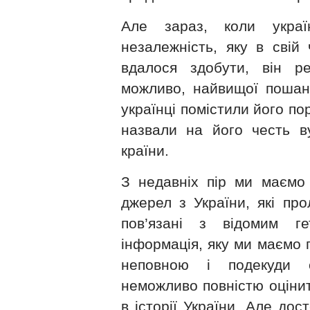
Але зараз, коли украї
незалежність, яку в свій
вдалося здобути, він реа
можливо, найвищої пошан
українці помістили його по
назвали на його честь ву
країни.
З недавніх пір ми маємо
джерел з України, які про
пов’язані з відомим г
інформація, яку ми маємо 
неповною і подекуди 
неможливо повністю оціни
в історії України. Але до