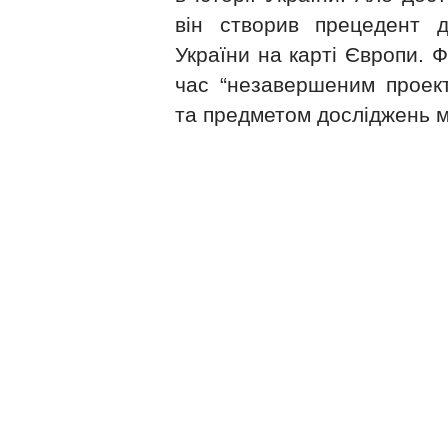
він створив прецедент д
України на карті Європи. 
час “незавершеним проекто
та предметом досліджень м