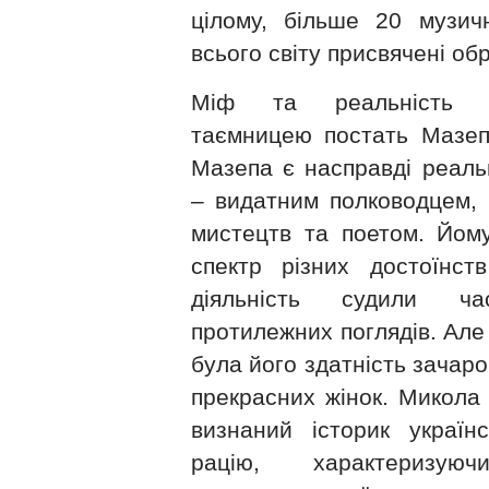
цілому, більше 20 музичн
всього світу присвячені об
Міф та реальність п
таємницею постать Мазепи
Мазепа є насправді реаль
– видатним полководцем, 
мистецтв та поетом. Йом
спектр різних достоїнст
діяльність судили ч
протилежних поглядів. Але
була його здатність зачаров
прекрасних жінок. Микола
визнаний історик україн
рацію, характеризуюч