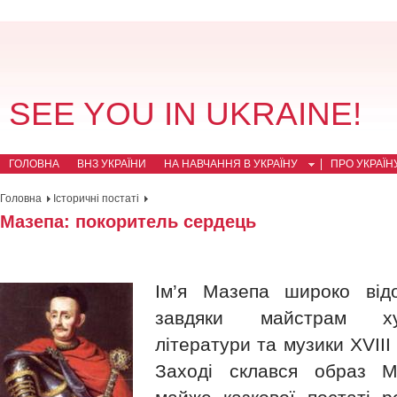
SEE YOU IN UKRAINE!
ГОЛОВНА
ВНЗ УКРАЇНИ
НА НАВЧАННЯ В УКРАЇНУ
ПРО УКРАЇН
Головна
Історичні постаті
Мазепа: покоритель сердець
Ім’я Мазепа широко відо
завдяки майстрам ху
літератури та музики XVIII
Заході склався образ М