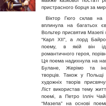
майже казкової постаті р
пристрасного борця за мир
Віктор Гюго склав на 
вплинула на багатьох євр
Вольтер присвятив Мазепі 
“Карл ХІІ”, а лорд Байр
поему, в якій він ід
романтичного героя, порів
Ця поема надихнула на нап
Булане, Жерімо та інш
творців. Також у Польщі 
художніх творів присвяч
Ліст використав тему жит
поемі, а Петро Ілліч Чай
“Мазепа” на основі поем