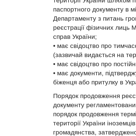
території України шляхом 
паспортного документу в мі
Департаменту з питань гром
реєстрації фізичних лиць М
справ України;
• має свідоцтво про тимча
(зазвичай видається на тер
• має свідоцтво про постій
• має документи, підтверд
біженця або притулку в Укра
Порядок продовження реєст
документу регламентований
порядок продовження терм
території України іноземців
громадянства, затверджен