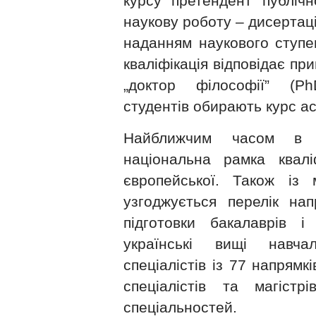
курсу претендент публічн
наукову роботу – дисертаці
наданням наукового ступе
кваліфікація відповідає прий
„доктор філософії” (P
студентів обирають курс ас
Найближчим часом в 
національна рамка квалі
європейської. Також із
узгоджується перелік нап
підготовки бакалаврів і 
українські вищі навча
спеціалістів із 77 напрямкі
спеціалістів та магіст
спеціальностей.