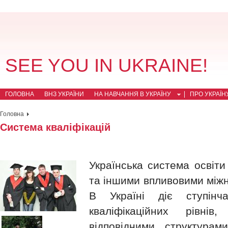
SEE YOU IN UKRAINE!
ГОЛОВНА
ВНЗ УКРАЇНИ
НА НАВЧАННЯ В УКРАЇНУ
ПРО УКРАЇН
Головна
Система кваліфікацій
Українська система осві
та іншими впливовими міжн
В Україні діє ступінч
кваліфікаційних рівні
відповідними структурам