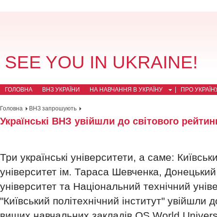
SEE YOU IN UKRAINE!
ГОЛОВНА
ВНЗ УКРАЇНИ
НА НАВЧАННЯ В УКРАЇНУ
ПРО УКРАЇН
Головна
ВНЗ запрошують
Українські ВНЗ увійшли до світового рейтин
Три українські університети, а саме: Київсь
університет ім. Тараса Шевченка, Донецьки
університет та Національний технічний унів
"Київський політехнічний інститут" увійшли д
вищих навчальних закладів QS World Univers