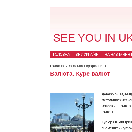
SEE YOU IN U
ГОЛОВНА
ВНЗ УКРАЇНИ
НА НАВЧАННЯ В
Головна
Загальна інформація
Валюта. Курс валют
Денежной единице
металлических коп
копеек и 1 гривна
гривен.
Купюра в 500 гри
знаменитый укра