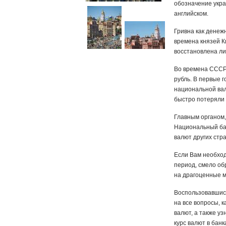
обозначение украи
английском.
Гривна как денеж
времена князей К
восстановлена ли
Во времена СССР 
рубль. В первые 
национальной вал
быстро потеряли 
Главным органом,
Национальный бан
валют других стр
Если Вам необход
период, смело об
на драгоценные м
Воспользовавшись
на все вопросы, 
валют, а также у
курс валют в бан