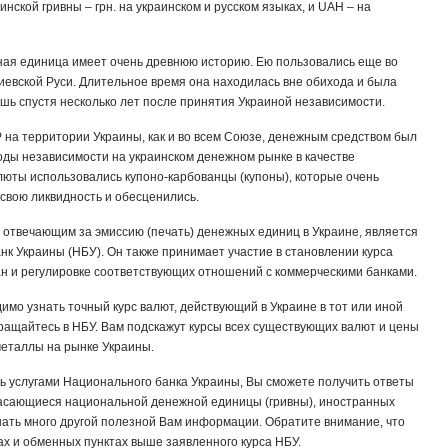
нской гривны – грн. на украинском и русском языках, и UAH – на
ная единица имеет очень древнюю историю. Ею пользовались еще во
иевской Руси. Длительное время она находилась вне обихода и была
шь спустя несколько лет после принятия Украиной независимости.
на территории Украины, как и во всем Союзе, денежным средством был
годы независимости на украинском денежном рынке в качестве
юты использовались купоно-карбованцы (купоны), которые очень
свою ликвидность и обесценились.
 отвечающим за эмиссию (печать) денежных единиц в Украине, является
к Украины (НБУ). Он также принимает участие в становлении курса
ан и регулировке соответствующих отношений с коммерческими банками.
имо узнать точный курс валют, действующий в Украине в тот или иной
ращайтесь в НБУ. Вам подскажут курсы всех существующих валют и цены
еталлы на рынке Украины.
 услугами Национального банка Украины, Вы сможете получить ответы
касающиеся национальной денежной единицы (гривны), иностранных
знать много другой полезной Вам информации. Обратите внимание, что
ках и обменных пунктах выше заявленного курса НБУ.