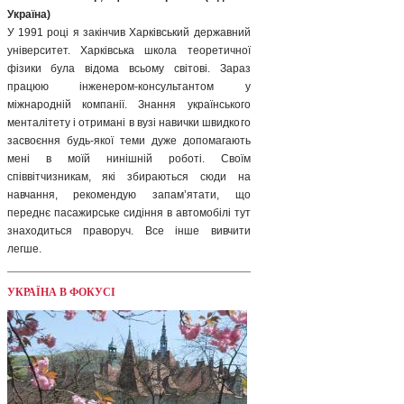
Україна)
У 1991 році я закінчив Харківський державний
університет. Харківська школа теоретичної
фізики була відома всьому світові. Зараз
працюю інженером-консультантом у
міжнародній компанії. Знання українського
менталітету і отримані в вузі навички швидкого
засвоєння будь-якої теми дуже допомагають
мені в моїй нинішній роботі. Своїм
співвітчизникам, які збираються сюди на
навчання, рекомендую запам’ятати, що
переднє пасажирське сидіння в автомобілі тут
знаходиться праворуч. Все інше вивчити
легше.
УКРАЇНА В ФОКУСІ