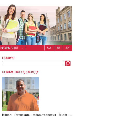
ІНФОРМАЦІЯ
UA
FR
EN
ПОШУК:
ІЗ ВЛАСНОГО ДОСВІДУ
Вішал Ратнакар, фізик-теоретик (Індія –