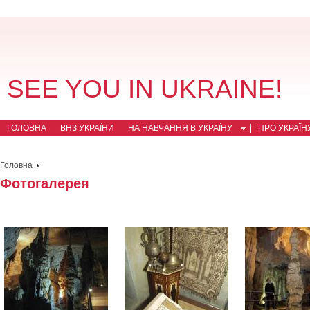
SEE YOU IN UKRAINE!
ГОЛОВНА
ВНЗ УКРАЇНИ
НА НАВЧАННЯ В УКРАЇНУ
ПРО УКРАЇН
Головна
Фотогалерея