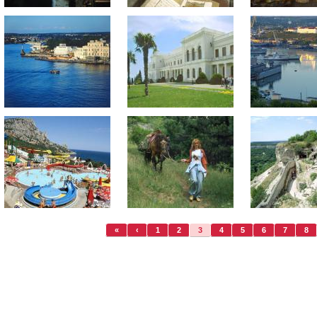
«
‹
1
2
3
4
5
6
7
8