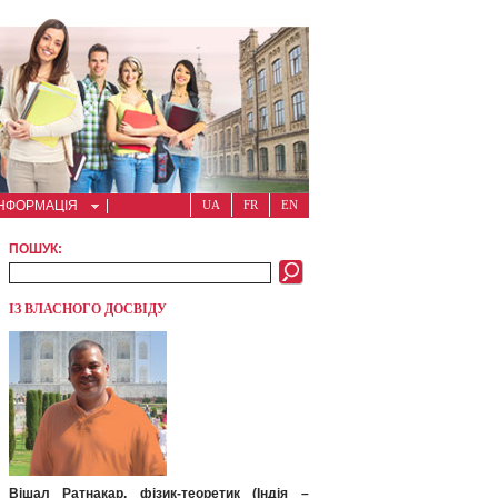
ІНФОРМАЦІЯ
UA
FR
EN
ПОШУК:
ІЗ ВЛАСНОГО ДОСВІДУ
Вішал Ратнакар, фізик-теоретик (Індія –