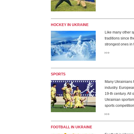
HOCKEY IN UKRAINE
Like many other sp
traditions since 
strongest ones in
SPORTS
Many Ukrainians ha
industry. European
19-th century. Al
Ukrainian sportsm
sports competition
FOOTBALL IN UKRAINE