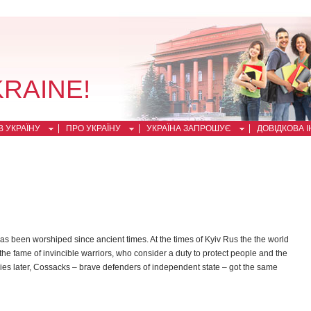
KRAINE!
 УКРАЇНУ
ПРО УКРАЇНУ
УКРАЇНА ЗАПРОШУЄ
ДОВІДКОВА 
as been worshiped since ancient times. At the times of Kyiv Rus the the world
he fame of invincible warriors, who consider a duty to protect people and the
ries later, Cossacks – brave defenders of independent state – got the same