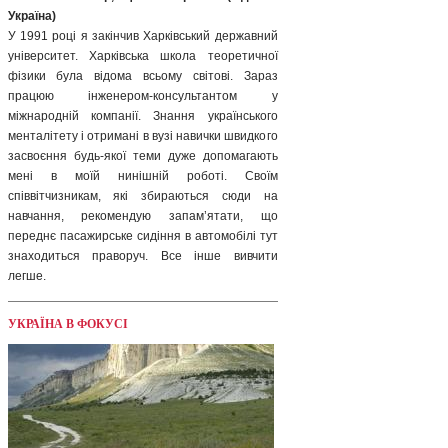
Україна)
У 1991 році я закінчив Харківський державний
університет. Харківська школа теоретичної
фізики була відома всьому світові. Зараз
працюю інженером-консультантом у
міжнародній компанії. Знання українського
менталітету і отримані в вузі навички швидкого
засвоєння будь-якої теми дуже допомагають
мені в моїй нинішній роботі. Своїм
співвітчизникам, які збираються сюди на
навчання, рекомендую запам’ятати, що
переднє пасажирське сидіння в автомобілі тут
знаходиться праворуч. Все інше вивчити
легше.
УКРАЇНА В ФОКУСІ