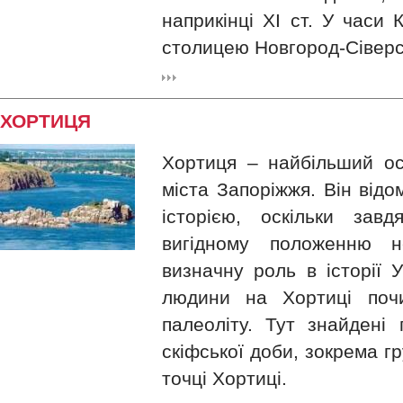
наприкінці ХІ ст. У часи 
столицею Новгород-Сіверсь
ХОРТИЦЯ
Хортиця – найбільший ост
міста Запоріжжя. Він від
історією, оскільки завд
вигідному положенню не
визначну роль в історії У
людини на Хортиці поч
палеоліту. Тут знайдені 
скіфської доби, зокрема г
точці Хортиці.