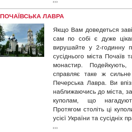
ПОЧАЇВСЬКА ЛАВРА
Якщо Вам доведеться заві
сам по собі є дуже ціка
вирушайте у 2-годинну 
сусіднього міста Почаїв т
монастир. Подейкують,
справляє таке ж сильне
Печерська Лавра. Ви впіз
наближаючись до міста, за
куполам, що нагадують
Протягом століть ці купо
усієї України та сусідніх п