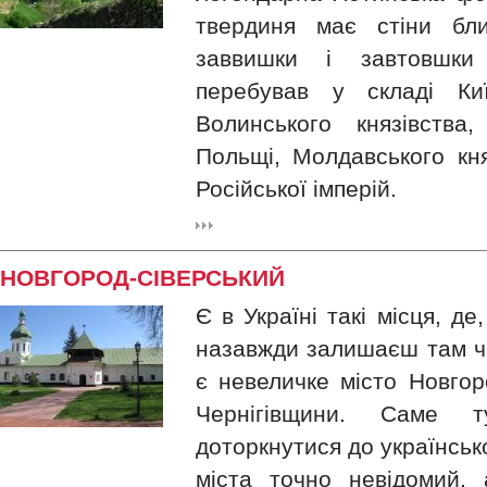
твердиня має стіни бли
заввишки і завтовшки
перебував у складі Киї
Волинського князівства,
Польщі, Молдавського кня
Російської імперій.
НОВГОРОД-СІВЕРСЬКИЙ
Є в Україні такі місця, д
назавжди залишаєш там ча
є невеличке місто Новгор
Чернігівщини. Саме
доторкнутися до українсько
міста точно невідомий,