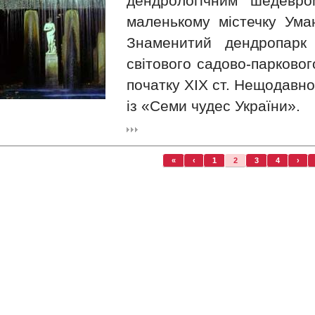
дендрологічним шедевро
маленькому містечку Уман
Знаменитий дендропарк 
світового садово-парковог
початку XIX ст. Нещодавн
із «Семи чудес України».
«
‹
1
2
3
4
›