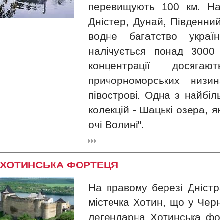
перевищують 100 км. На
Дністер, Дунай, Південний
водне багатство україн
налічується понад 3000 
концентрації досяг
причорноморських низи
півострові. Одна з найбі
колекцій - Шацькі озера, я
очі Волині".
ХОТИНСЬКА ФОРТЕЦЯ
На правому березі Дністр
містечка Хотин, що у Черн
легендарна Хотинська форт