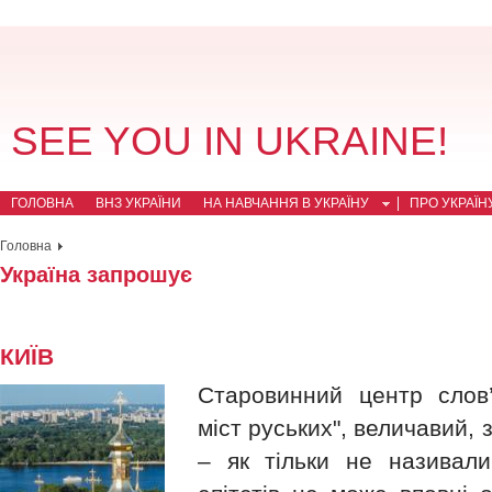
SEE YOU IN UKRAINE!
ГОЛОВНА
ВНЗ УКРАЇНИ
НА НАВЧАННЯ В УКРАЇНУ
ПРО УКРАЇН
Головна
Україна запрошує
КИЇВ
Старовинний центр слов’
міст руських", величавий, 
– як тільки не називал