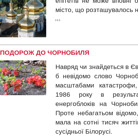
епітетів не може вповні 
місто, що розташувалось н
ПОДОРОЖ ДО ЧОРНОБИЛЯ
Навряд чи знайдеться в Єв
б невідомо слово Чорноб
масштабами катастрофи,
1986 року в результ
енергоблоків на Чорнобил
Проте небагатьом відомо,
мала на сотні тисяч житті
сусідньої Білорусі.