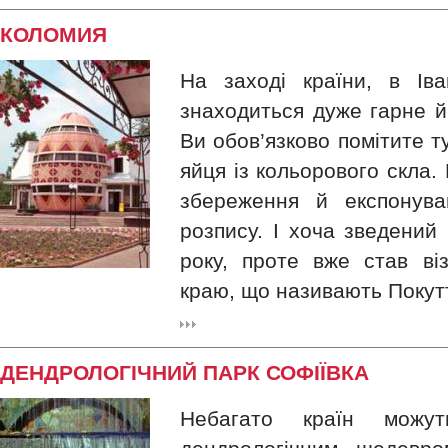
КОЛОМИЯ
На заході країни, в Іван
знаходиться дуже гарне й
Ви обов’язково помітите т
яйця із кольорового скла.
збереження й експонува
розпису. І хоча зведений
року, проте вже став ві
краю, що називають Покуття
ДЕНДРОЛОГІЧНИЙ ПАРК СОФІЇВКА
Небагато країн можут